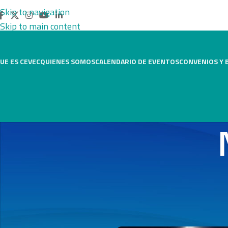
Skip to navigation
Skip to main content
UE ES CEVEC
QUIENES SOMOS
CALENDARIO DE EVENTOS
CONVENIOS Y 
Cómo la inteligencia 
Post