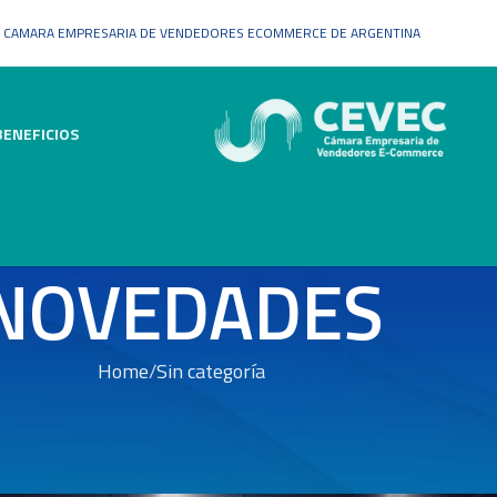
CAMARA EMPRESARIA DE VENDEDORES ECOMMERCE DE ARGENTINA
BENEFICIOS
NOVEDADES
Home
Sin categoría
SIN CATEGORÍA
artificial ayuda a las empresas a salir d
ed by
SandraAdminCevec
On 10 febrero, 2023