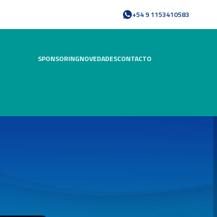
+54 9 1153410583
ASOCIATE
SPONSORING
NOVEDADES
CONTACTO
e la crisis