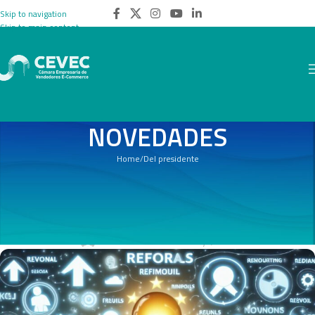
Skip to navigation
Skip to main content
NOVEDADES
Home
Del presidente
DEL PRESIDENTE
¿Qué podemos aprender del marketing
de boca en boca?
SandraAdminCevec
On 5 mayo, 2024