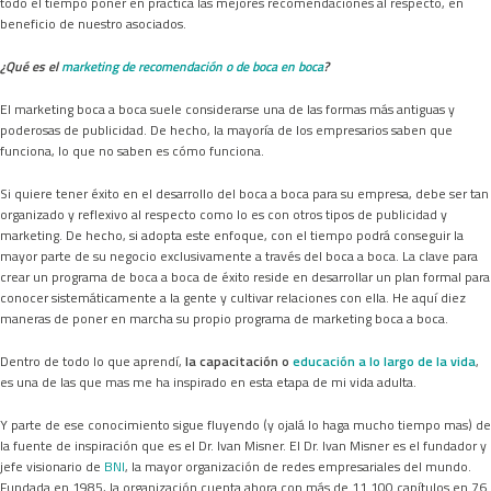
todo el tiempo poner en práctica las mejores recomendaciones al respecto, en
beneficio de nuestro asociados.
¿Qué es el
marketing de recomendación o de boca en boca
?
El marketing boca a boca suele considerarse una de las formas más antiguas y
poderosas de publicidad. De hecho, la mayoría de los empresarios saben que
funciona, lo que no saben es cómo funciona.
Si quiere tener éxito en el desarrollo del boca a boca para su empresa, debe ser tan
organizado y reflexivo al respecto como lo es con otros tipos de publicidad y
marketing. De hecho, si adopta este enfoque, con el tiempo podrá conseguir la
mayor parte de su negocio exclusivamente a través del boca a boca. La clave para
crear un programa de boca a boca de éxito reside en desarrollar un plan formal para
conocer sistemáticamente a la gente y cultivar relaciones con ella. He aquí diez
maneras de poner en marcha su propio programa de marketing boca a boca.
Dentro de todo lo que aprendí,
la capacitación o
educación a lo largo de la vida
,
es una de las que mas me ha inspirado en esta etapa de mi vida adulta.
Y parte de ese conocimiento sigue fluyendo (y ojalá lo haga mucho tiempo mas) de
la fuente de inspiración que es el Dr. Ivan Misner. El Dr. Ivan Misner es el fundador y
jefe visionario de
BNI
, la mayor organización de redes empresariales del mundo.
Fundada en 1985, la organización cuenta ahora con más de 11.100 capítulos en 76