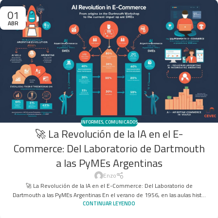
01
ABR
INFORMES
,
COMUNICADOS
🚀 La Revolución de la IA en el E-
Commerce: Del Laboratorio de Dartmouth
a las PyMEs Argentinas
Enzo
🚀 La Revolución de la IA en el E-Commerce: Del Laboratorio de
Dartmouth a las PyMEs Argentinas En el verano de 1956, en las aulas hist...
CONTINUAR LEYENDO