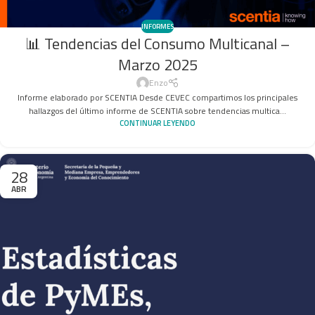
INFORMES
📊 Tendencias del Consumo Multicanal –
Marzo 2025
Enzo
Informe elaborado por SCENTIA Desde CEVEC compartimos los principales
hallazgos del último informe de SCENTIA sobre tendencias multica...
CONTINUAR LEYENDO
28
ABR